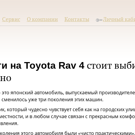
Сервис
О компании
Контакты
Личный каб
ти на
Toyota Rav 4
стоит выб
ьно
 - это японский автомобиль, выпускаемый производителем
 сменилось уже три поколения этих машин.
, который чудесно чувствует себя как на городских улиц
естности, и в любом случае связан с прекрасным комф
вления.
коления этого автомобиля были «чисто практическими»,