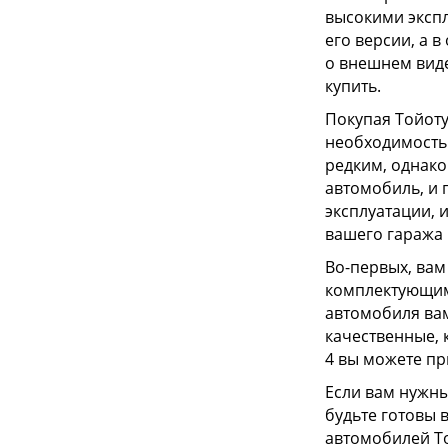
высокими эксп
его версии, а 
о внешнем виде
купить.
Покупая Тойоту
необходимостью
редким, однако
автомобиль, и 
эксплуатации, 
вашего гаража 
Во-первых, вам
комплектующими
автомобиля вам
качественные, 
4 вы можете пр
Если вам нужны
будьте готовы 
автомобилей To