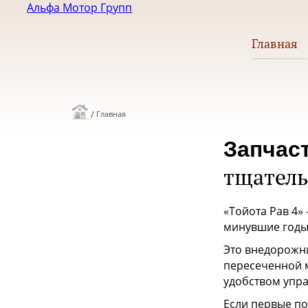
Альфа Мотор Групп
Главная
/
Главная
Запчас
тщател
«Тойота Рав 4»
минувшие годы
Это внедорожник
пересеченной м
удобством упра
Если первые по