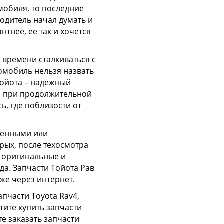
мобиля, то последние
водитель начал думать и
тнее, ее так и хочется
т времени сталкиваться с
омобиль нельзя назвать
Тойота – надежный
бо при продолжительной
ь, где поблизости от
сменными или
рых, после техосмотра
, оригинальные и
да. Запчасти Тойота Рав
же через интернет.
пчасти Toyota Rav4,
тите купить запчасти
е заказать запчасти