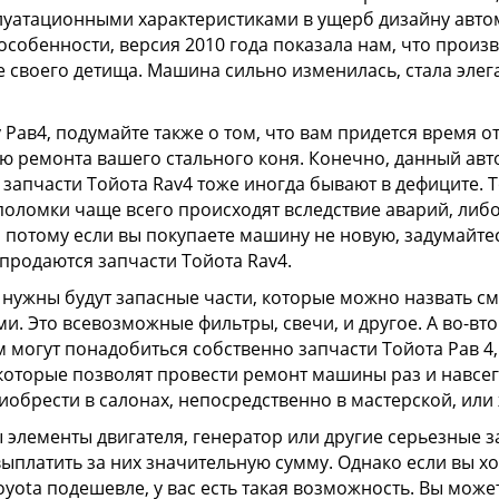
луатационными характеристиками в ущерб дизайну авто
в особенности, версия 2010 года показала нам, что произ
 своего детища. Машина сильно изменилась, стала элеган
 Рав4, подумайте также о том, что вам придется время о
 ремонта вашего стального коня. Конечно, данный авт
 запчасти Тойота Rav4 тоже иногда бывают в дефиците. 
поломки чаще всего происходят вследствие аварий, ли
и потому если вы покупаете машину не новую, задумайтес
продаются запчасти Тойота Rav4.
 нужны будут запасные части, которые можно назвать 
. Это всевозможные фильтры, свечи, и другое. А во-вто
 могут понадобиться собственно запчасти Тойота Рав 4
которые позволят провести ремонт машины раз и навсег
иобрести в салонах, непосредственно в мастерской, или 
 элементы двигателя, генератор или другие серьезные за
выплатить за них значительную сумму. Однако если вы хо
yota подешевле, у вас есть такая возможность. Вы может